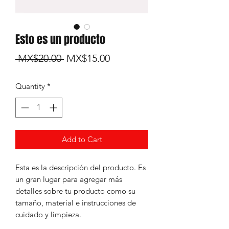
Esto es un producto
Regular
Sale
 MX$20.00 
MX$15.00
Price
Price
Quantity
*
Add to Cart
Esta es la descripción del producto. Es 
un gran lugar para agregar más 
detalles sobre tu producto como su 
tamaño, material e instrucciones de 
cuidado y limpieza.